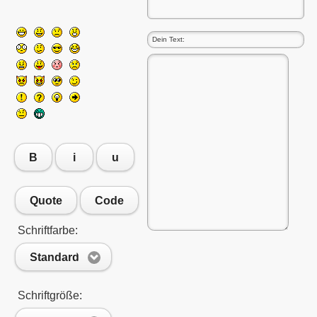
enlernen
B
i
u
Quote
Code
Schriftfarbe:
Standard
Schriftgröße:
 HOBBY