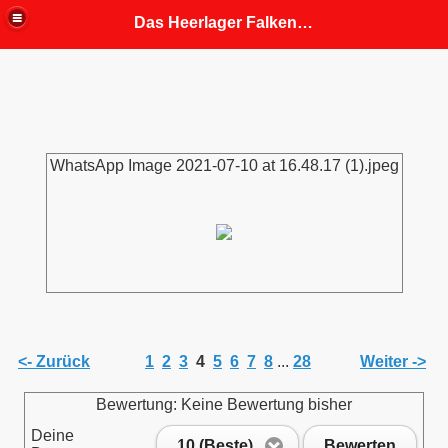
Das Heerlager Falkenhorst
fahrung
 Mitgliedern angepasst)
WhatsApp Image 2021-07-10 at 16.48.17 (1).jpeg
<- Zurück
1
2
3
4
5
6
7
8
...
28
Weiter ->
Bewertung: Keine Bewertung bisher
Deine
10 (Beste)
Bewerten