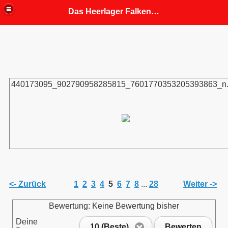
Das Heerlager Falkenhorst
fahrung
 Mitgliedern angepasst)
440173095_902790958285815_7601770353205393863_n.
<- Zurück
1
2
3
4
5
6
7
8
...
28
Weiter ->
Bewertung: Keine Bewertung bisher
Deine
10 (Beste)
Bewerten