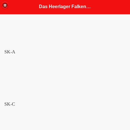
Das Heerlager Falkenhorst
fahrung
 Mitgliedern angepasst)
SK-A
SK-C